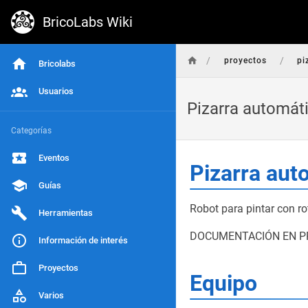
BricoLabs Wiki
/
/
proyectos
pi
Bricolabs
Usuarios
Pizarra automát
Categorías
Eventos
Pizarra aut
Guías
Robot para pintar con ro
Herramientas
DOCUMENTACIÓN EN P
Información de interés
Proyectos
Equipo
Varios