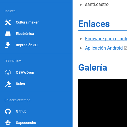
santi.castro
Índices
Enlaces
Cultura maker
Electrónica
Firmware para el ard
Impresión 3D
Aplicación Android
OSHWDem
Galería
OSHWDem
Rules
Enlaces externos
Github
Sapoconcho