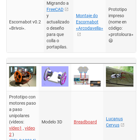
Migrando a
FreeCAD
Prototipo
y
Montaje do
impreso
Escornabot v0.2
actualizado
Escornabot
(nome en
«Brivoi».
o deseño
«Arcodavella»
código:
para que
«protoloura»
colla o
😃
portapilas.
Prototipo con
motores paso
a paso
unipolares
Lucanus
(vídeos:
Modelo 3D
Breadboard
Cervus
vídeo1
,
vídeo
2
)