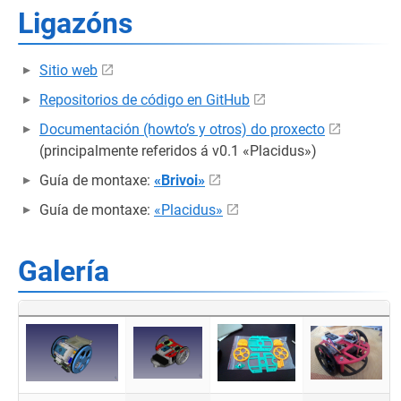
Ligazóns
Sitio web
Repositorios de código en GitHub
Documentación (howto’s y otros) do proxecto
(principalmente referidos á v0.1 «Placidus»)
Guía de montaxe:
«Brivoi»
Guía de montaxe:
«Placidus»
Galería