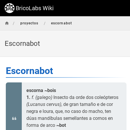
BricoLabs Wiki
/
/
proyectos
escornabot
Escornabot
Escornabot
escorna ~bois
1.
f. (galego)
Insecto da orde dos coleópteros
(Lucanus cervus)
, de gran tamaño e de cor
negra e loura, que, no caso do macho, ten
dúas mandíbulas semellantes a cornos en
forma de arco
~bot