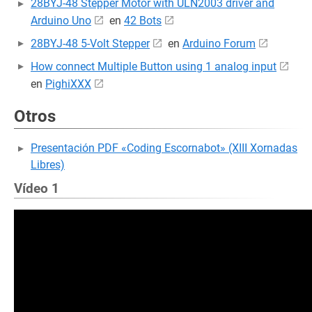
28BYJ-48 Stepper Motor with ULN2003 driver and
Arduino Uno
en
42 Bots
28BYJ-48 5-Volt Stepper
en
Arduino Forum
How connect Multiple Button using 1 analog input
en
PighiXXX
Otros
Presentación PDF «Coding Escornabot» (XIII Xornadas
Libres)
Vídeo 1