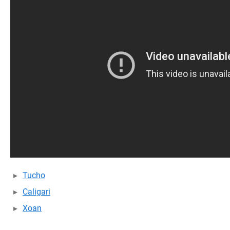
Tucho
Caligari
Xoan